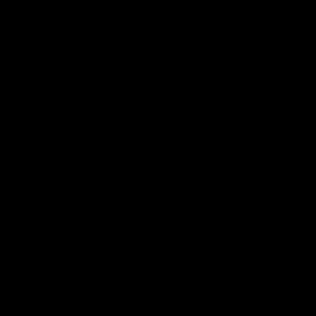
y
g
môn khác
ắng Long Giải vô
ất