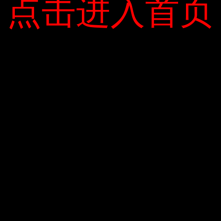
点击进入首页
点击进入首页
bài
viết
Trả lời
Email của bạn sẽ không được hiển thị công khai.
Các
trường bắt buộc được đánh dấu
*
Bình luận