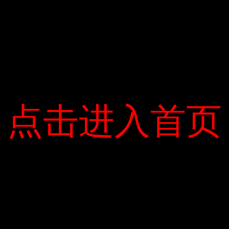
点击进入首页
点击进入首页
Website: http://vietyenlakesidecity.vn/
Điều
Giới thiệu khu biệt thự cao
Thanh toán đợt 1 cho căn
cấp của cồn cát
hộ The Golden An Khánh
hướng
chỉ 35 triệu USD