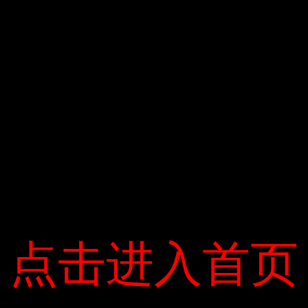
Hotline: 0906 77 66 88
Website: www. dongtanglonganloc.vn
Điều
Phú Quốc Maotong là
Thành phố Hồ Yên, Việt
điểm thu hút của bất
Nam – khu đô thị giữa hai
hướng
động sản Ping Fu
hồ có kiểm soát
bài
viết
点击进入首页
点击进入首页
Trả lời
Email của bạn sẽ không được hiển thị công khai.
Các