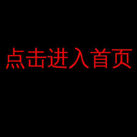
Bắc Xanh gian: 0917665151
Mẫn: 0919282338
Gia chủ: 0961146333 – An Anthh Vương: 0979280 033
点击进入首页
点击进入首页
Điều
FPT Software đoạt giải
Sáng tạo Châu Á
hướng
bài
viết
Trả lời
Email của bạn sẽ không được hiển thị công khai.
Các