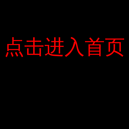
ự án là thu hút các thiết bị âm nhạc trên mặt
mua đất ở đây.
ư dân”. Đưa 1.200 sản phẩm ra thị trường, khách
giá trung bình “ 14 triệu đồng mỗi mét vuông
点击进入首页
点击进入首页
áp ứng cả phúc lợi của khách hàng và nhu cầu
huyện Bến Lì của tỉnh Long An, ngay đối diện
 có thể Kết nối thuận tiện với thành phố Hồ
ong Thành qua quốc lộ số 1. Dự án Vietuc
thể kết nối hạ tầng giao thông quan trọng .
trường bất động sản gần thành phố Hồ Chí Minh
ất khổng lồ và giá chưa đạt đến đỉnh điểm.
triển nhiều dịch vụ công cộng để đảm bảo an
 “Đây là một thời điểm quan trọng để thu hút
ừ khắp nơi trên cả nước. -Mingan