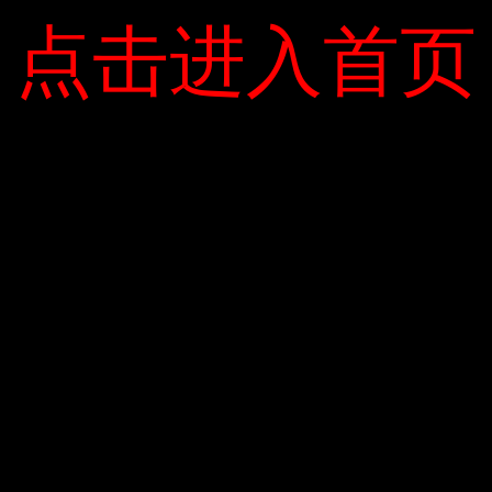
Điều
bởi Cua để làm từ thiện
bởi Cua để làm từ thiện
点击进入首页
点击进入首页
hướng
bài
viết
Trả lời
Email của bạn sẽ không được hiển thị công khai.
Các
trường bắt buộc được đánh dấu
*
Bình luận