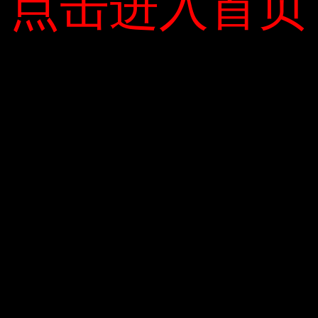
点击进入首页
点击进入首页
viết
Trả lời
Email của bạn sẽ không được hiển thị công khai.
Các
trường bắt buộc được đánh dấu
*
Bình luận