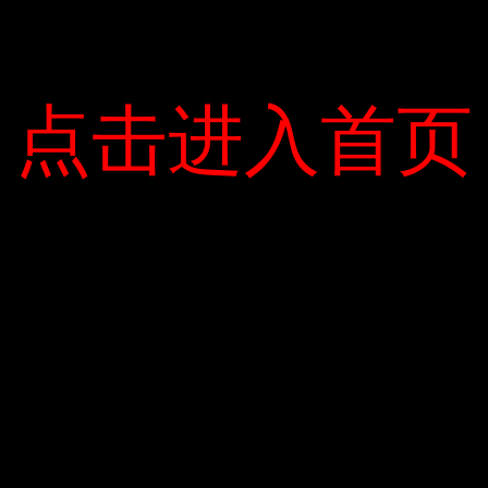
 Đà Nẵng). Tham gia sự kiện và Khi giao dịch
quà tặng trị giá gần 80 triệu đồng từ Hội An
点击进入首页
点击进入首页
Đường Lạc Long Quân, Ampang, Hội An, Quảng