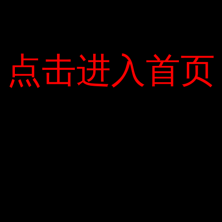
i trường của Quận 9 vẫn có không gian xanh
đây đã trở thành sàn diễn để giới sành bất động
点击进入首页
点击进入首页
n không gian sống. Đối với họ, một sản phẩm
, mà còn là nơi để nghỉ dưỡng và tận hưởng cuộc
anglong-Lộc đã hoàn thiện, giao nhà chuẩn La
 Dongtang Longan Road còn nổi bật với khuôn
ng hiện đại bên hồ lớn Đã thu hút khách hàng.
 công cộng nội khu và ngoại khu, với 18 hệ
, 13 công viên ốc đảo tạo không gian xanh
ông khí trong lành. , Thoải mái.
ch hàng cũng chọn “Đường Đông Long nhãn” vì
ộng sản khu vực này. Các nhà đầu tư cho biết:
bình quân 3% so với đợt 1.”