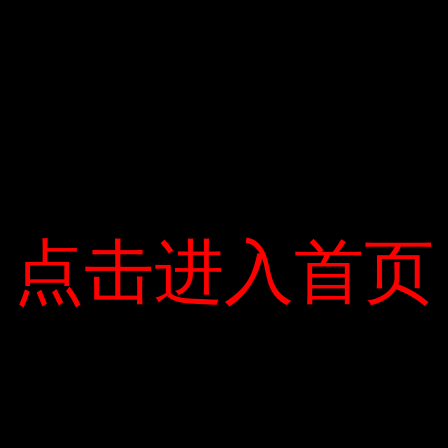
Liên hệ:
Phát triển kinh doanh Phòng ban: Công ty TNHH Sàn
giao dịch Bất động sản Đại chúng TLH
点击进入首页
点击进入首页
Hotline: 0906 77 66 88
Website: www.dongtanglonganloc.vn
Điều
Con cua hôn mê sâu sau
Lốp xẹp khi Hamilton vô