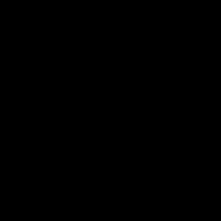
Tên
*
Email
*
Trang web