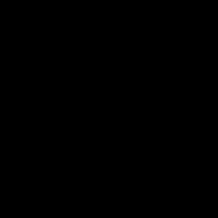
—
—
—
—
—
—
—
—
—
—