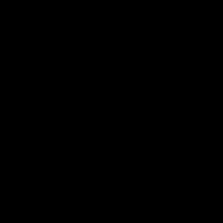
—
—
—
—