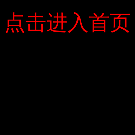
An, Vũng Tàu và Thành phố Hồ Chí Minh .
点击进入首页
点击进入首页
Ông Lê Anh Đức, một nhà đầu tư bất động sản tại
Baria-Vũng Tàu, cho biết những dòng sản phẩm bất
động sản này thường nhắm vào tài sản thích đất liền
kề với đất. Ngoài ra, khi chất lượng cuộc sống được
cải thiện, nhiều người muốn mua thư giãn vào cuối
tuần hoặc ngày lễ. Place .
“Ưu điểm của bất động sản là giá thường thấp, nên
dễ mua và bán.” Các công ty bán hàng thường cung
cấp chính sách bảo trì vườn và cho thuê nhà cho chủ
nhà, vì vậy người mua không cần mất quá nhiều thời
gian. — Tân An