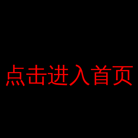
Phòng Triển lãm và Kinh doanh Dự án
Lại Long Quân Phố, An Bàng, Hội An, Quảng Nam
Website: www.shantira.vn
Facebook: www.facebook.com/Shantira Beach Resort
＆ Spa
点击进入首页
点击进入首页
Điều
Tiềm năng kinh tế của
Công ty nhà nghỉ nông trại
Vịnh Wanfeng
G7 phát triển mô hình bất
hướng
động sản nông nghiệp
quanh Sài Gòn
bài
viết