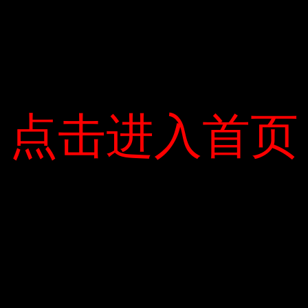
8
7 – – Esteban Ocon
Renault- — 7
+ 68,006
点击进入首页
点击进入首页
6
8
Daniil Kvyat
AlphaTauri
11
+ 68740–4- -9-Pierre Gasly-Alphatauri-9- + 89766