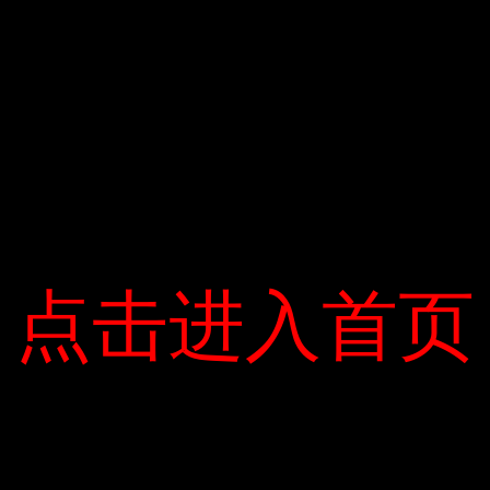
9
Pierre Gasly
AlphaTauri
10
+ 1 vòng
2
10
点击进入首页
点击进入首页
Lando Norris
McLaren
8
+ 1 vòng