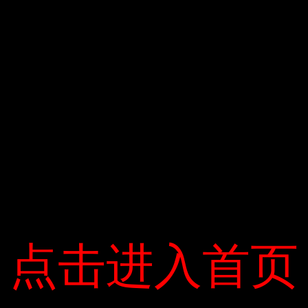
sau khi trở về nhà. “Năm nay, Thành phố Hồ Chí
 Hùng, nên họ tập trung vào Lê Nguyệt Minh.
n chiến thắng.” Trong khi thành công giúp Lê
hấu, Thành phố Hồ Chí Minh cũng đã củng cố vị
c này là An Giang và Đồng Tháp.
点击进入首页
点击进入首页