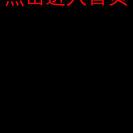
Trả lời
Email của bạn sẽ không được hiển thị công khai.
Các
trường bắt buộc được đánh dấu
*
Bình luận
Tên
*