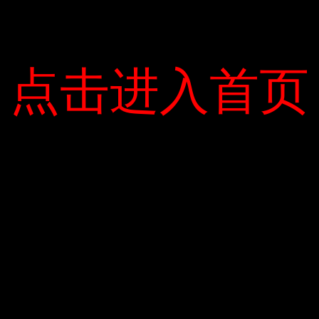
点击进入首页
点击进入首页
Tên
*
Email
*