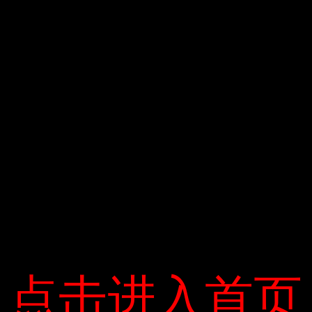
máu của Chris Froome ba lần: 2007, 2015 Tour
ào tháng 8 năm nay.
 niềm tin của mọi người theo một cách nào đó.
hích. Peter 30 tuổi nói:” Những kẻ nói dối
 thể lực và sức bền. Ảnh: Reuters.
đạp Quốc tế (ICU) tổ chức tại Trung tâm Đua
 thập tại hội nghị là một chương trình đào tạo
nhiều quốc gia. Tôi là người vô tội duy nhất
t, không gian lận và không che đậy việc mọi
ằng thời gian là chìa khóa cho màn trình diễn
ông ai nói: “Đó là bí mật của họ. Không có bí
h Tour de France nói – mặc dù anh không tin
点击进入首页
点击进入首页