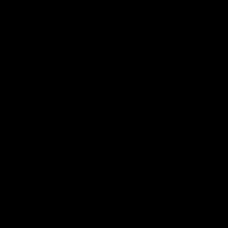
y
g
e France tin rằng
hải phát hành mẫu