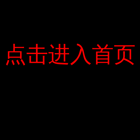
4 –9
Toro Rosso
9
点击进入首页
点击进入首页
+ 1 vòng
2
10
Sức mạnh Ấn Độ
13
+ 1 vòng- — 1
11