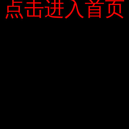
点击进入首页
点击进入首页
của mình, tiền vệ Memovic Damir đã được lựa chọn
để giữ lại ĐT Đức. Ngoài ra, đội bóng phố núi còn
tăng cường Ruan Zhongtuan, Ruan Van Viet và Kim
Dongxiu cùng các trung vệ khác.
Trở lại HAGL, Công Phượng đã giành áo số 10. Cổ
động viên sau buổi tập.
Trở lại HAGL, Công Phượng đã giành áo số 10. Sau khi
tập luyện, anh rất vui khi được chụp ảnh lưu niệm
cùng người hâm mộ.
Duke Dong
Messi giúp Koeman dẫn
Báo chí Thái Lan không