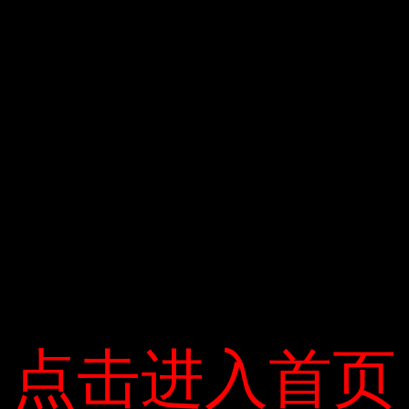
nhất ngoài ba đội đầu tiên có đủ lốp để hoàn thành
cuộc đua. Trong quý thứ ba, Magnuson vẫn cần thay
thế lốp mềm mới. Magnuson đã giành chiến thắng
thứ sáu sau cuộc đua đầu tiên trong quý thứ ba. Tên,
ngay trước khi phục hồi, vị trí của anh đã bị mất bởi
Daniel Ricardo (đội ngũ của Renault). Thánh
Điều
Lewis Hamilton: “Đây là
Đồng đội của Vettel làm
mùa khó khăn nhất”
giảm thành tích của Úc
hướng
bài
viết
点击进入首页
点击进入首页
Trả lời