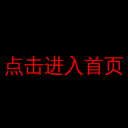
Trả lời
Email của bạn sẽ không được hiển thị công khai.
Các
trường bắt buộc được đánh dấu
*
Bình luận
点击进入首页
点击进入首页
Tên
*