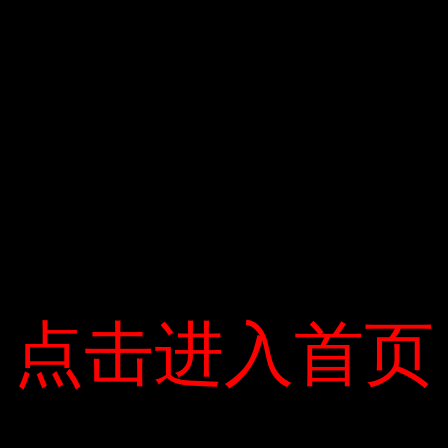
Điều
Cuối cùng, 40 con cua đã
Các yếu tố thuận lợi cho
bị loại khỏi danh mục TV
sự phát triển của bất động
hướng
Cup
sản Fubang
bài
viết
Trả lời
点击进入首页
点击进入首页
Email của bạn sẽ không được hiển thị công khai.
Các
trường bắt buộc được đánh dấu
*
Bình luận