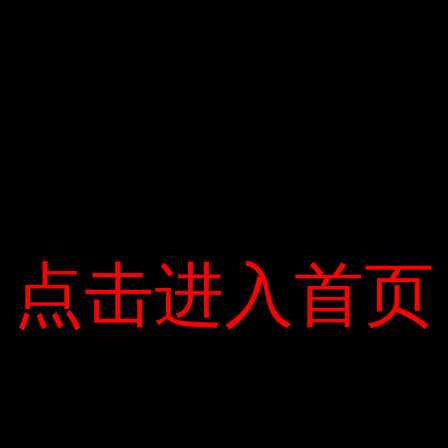
Thành phố Hồ Chí Minh đã trở thành nhà vô
ài xế không thách thức số một để xóa điểm
 đội Dongta và Dongnai muốn phá vỡ vị trí liên
ố Hồ Chí Minh đã buộc phải tấn công và dẫn
 để đến đích tại Bảo Lộc vào ngày 6/6 chiều
点击进入首页
点击进入首页
y về hướng đông để tăng tốc nước rút. Sau
ng cảm đạp lên bàn thắng để giành được Nguyễn
 chiếc cúp năm nay. Phi công Học Môn nói: “Khi
ậy và bước lên bàn đạp. Tôi rất vui vì tôi đã
Hôm nay là sinh nhật của Nguyễn Tấn Hoài,
 chỉnh của riêng bạn. Tân Hoài mất Nguyet
số giây thưởng cho Javier Sarda Perez, người