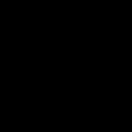
Bình luận
Tên
*
Email
*