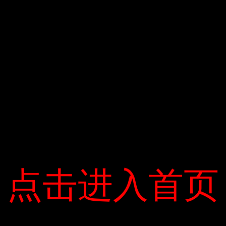
địch thế giới sẽ được tổ chức sau Tour de France.
Handa (theo Người bảo vệ)
Điều
Làng hoa thành phố
Tại sao bảy đội F1 thất
Tianfeng
vọng vì cuộc điều tra của
hướng
Ferrari?
bài
viết
点击进入首页
点击进入首页
Trả lời
Email của bạn sẽ không được hiển thị công khai.
Các
trường bắt buộc được đánh dấu
*