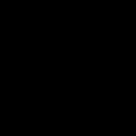
y
g
y Ban Nha