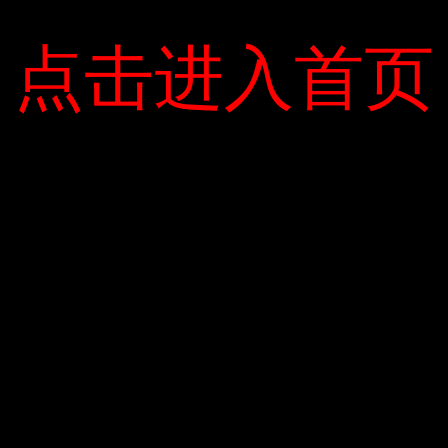
rằng vấn đề sẽ chủ yếu đến từ lốp trước, chẳng hạn
như British Grand Prix.Do đó, Mercedes đã cố gắng
点击进入首页
点击进入首页
giữ lại lốp trước bằng cách sửa đổi cài đặt. Tuy nhiên,
thực tế trên đường đua lại hoàn toàn khác, yêu cầu
các tay đua giảm tốc độ để giữ lốp sau khiến đội Đức
bị nổ súng. Bò húc?
“Từ tuần trước, chúng tôi đã biết rằng vết phồng rộp
sẽ là một vấn đề. Chúng tôi đã nói chuyện với phi
công vào sáng Chủ nhật. Theo dõi sự thay đổi nhiệt
độ, vì vậy theo dữ liệu, điều này không phải là mới đối
với Mercedes. Chúng tôi Dữ liệu thu thập được cho
thấy Andrew Schofflin, trưởng nhóm kỹ thuật của
Mercedes-Benz, đã nói vào đêm Chủ nhật sau cuộc
đua:
Quyết định rời Bottas bằng cách thay lốp thứ hai phía
sau Verstappen dường như là Một sự lựa chọn lạ
lùng, khiến tay đua Phần Lan về rất muộn. Sau cuộc