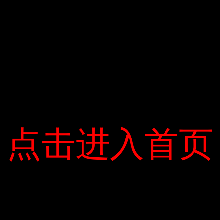
ải giành chiến thắng trước cha tôi”, huấn luyện
 Weekly sau chiến thắng hôm 30/8. “Tôi đã không
qua quá trình tập luyện khó khăn, tôi vẫn tập
ày cho cha tôi.”
laphilippe) xếp thứ nhất với 4:55 27 giây, chỉ
h có áo vàng, Adam Yates (Adam Yates) bốn giây
点击进入首页
点击进入首页
 Tuy nhiên, những chú cua lông người Pháp
o chung kết sau đó 3 tuần. Cầu thủ 28 tuổi cho
à chỉ muốn ở lại đầu quân càng lâu càng tốt.
địch một chặng, tôi đã hoàn thành nó”,
g là một phần thưởng. Chặng thứ ba là chặng
có lợi cho Sam Bennett.”
uất hiện trên vạch đích. Ảnh: VCG .— “Nhưng