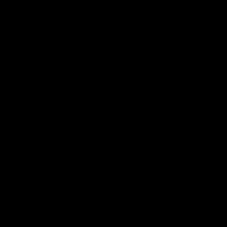
Tên
*
Email
*
Trang web