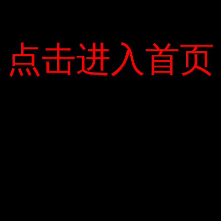
những người lớn tuổi của mình và thành công, nhưng
tốc độ không đủ để nới rộng khoảng cách. Khi lái xe
sang trái, anh phải chuyển sang làn đường bên trong.
Vettel đổi làn đường bên phải, nhưng rồi đổi ý và
点击进入首页
点击进入首页
chuyển sang trái. Điều này khiến Leclerc bất ngờ va
chạm với hai chiếc xe. Leclerc bỏ cuộc ngay lập tức,
Vettel bỏ cuộc sau đó. Xe của Leclerc bị kéo ra khỏi
đường đua sau khi bỏ cuộc. Ảnh: Motorsport.
Chiếc xe an toàn sau đó xuất hiện, giúp Hamilton tại
kho thay thế lốp xe mềm. Anh trở lại đường đua sau
Verstappen, Albon và Gasly. Trò chơi kéo dài hai vòng
trước khi kết thúc. Hamilton ngay lập tức vượt qua
Gasley. Đến lượt thứ 10, anh cố vượt qua nhưng chạy
vào Albon và biến RB15. Hamilton cạnh tranh với
Gasley để về đích với chiến thắng tay đua người Pháp.